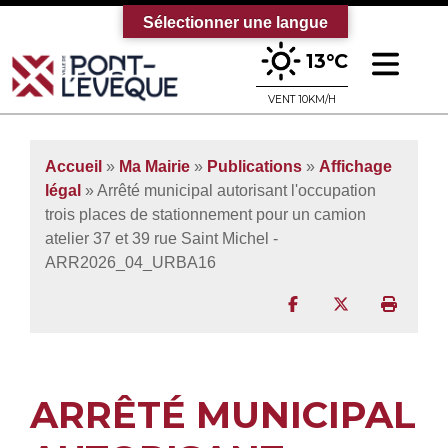
Sélectionner une langue
Ouv
13°C
Bienvenue sur le site officiel de la vi
VENT 10KM/H
Accueil
»
Ma Mairie
»
Publications
»
Affichage
légal
» Arrêté municipal autorisant l'occupation
trois places de stationnement pour un camion
atelier 37 et 39 rue Saint Michel -
ARR2026_04_URBA16
Partager sur Facebo
Partager sur T
Imprim
ARRÊTÉ MUNICIPAL