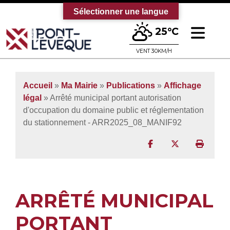
Sélectionner une langue
Ouv
25°C
Bienvenue sur le site officiel de la vi
VENT 30KM/H
Accueil
»
Ma Mairie
»
Publications
»
Affichage
légal
» Arrêté municipal portant autorisation
d'occupation du domaine public et réglementation
du stationnement - ARR2025_08_MANIF92
Partager sur Facebo
Partager sur T
Imprim
ARRÊTÉ MUNICIPAL
PORTANT