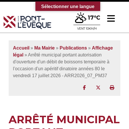
Sélectionner une langue
Ouv
17°C
Bienvenue sur le site officiel de la vi
VENT 10KM/H
Accueil
»
Ma Mairie
»
Publications
»
Affichage
légal
» Arrêté municipal portant autorisation
d'ouverture d'un débit de boissons temporaire à
l'occasion d'un apéritif dinatoire années 80 le
vendredi 17 juillet 2026 - ARR2026_07_PM37
Partager sur Facebo
Partager sur T
Imprim
ARRÊTÉ MUNICIPAL