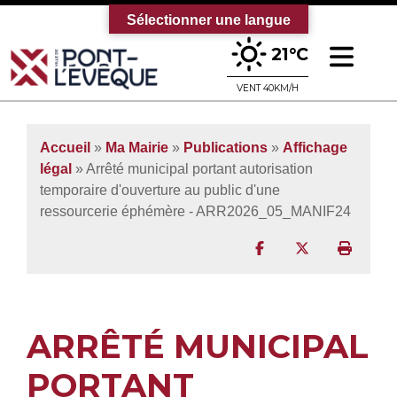
Sélectionner une langue
Ouv
21°C
Bienvenue sur le site officiel de la vi
VENT 40KM/H
Accueil
»
Ma Mairie
»
Publications
»
Affichage
légal
» Arrêté municipal portant autorisation
temporaire d'ouverture au public d'une
ressourcerie éphémère - ARR2026_05_MANIF24
Partager sur Facebo
Partager sur T
Imprim
ARRÊTÉ MUNICIPAL
PORTANT