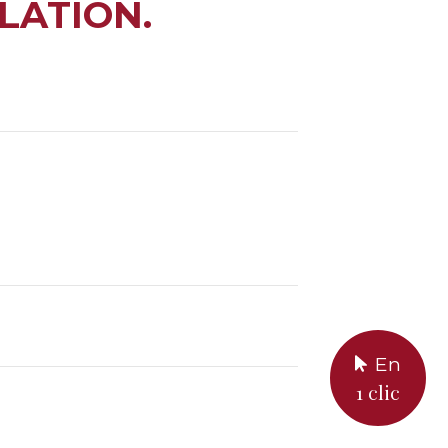
LATION.
En
1 clic