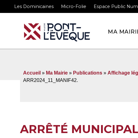
Les Dominicaines
Micro-Folie
Espace Public Num
Bienvenue sur le site 
MA MAIRI
Accueil
»
Ma Mairie
»
Publications
»
Affichage lég
ARR2024_11_MANIF42.
ARRÊTÉ MUNICIPAL