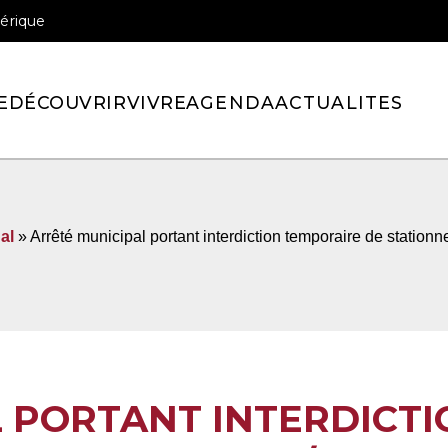
érique
officiel de la ville de Pont-l’Eveque
E
DÉCOUVRIR
VIVRE
AGENDA
ACTUALITES
al
» Arrêté municipal portant interdiction temporaire de stationne
 PORTANT INTERDICTI