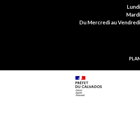
Lund
Mard
Du Mercredi au Vendred
PLAN