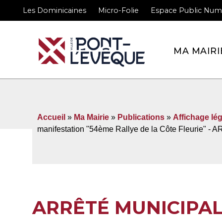
Les Dominicaines
Micro-Folie
Espace Public Num
Bienvenue sur le site 
MA MAIRI
Accueil
»
Ma Mairie
»
Publications
»
Affichage lég
manifestation "54ème Rallye de la Côte Fleurie" 
ARRÊTÉ MUNICIPA