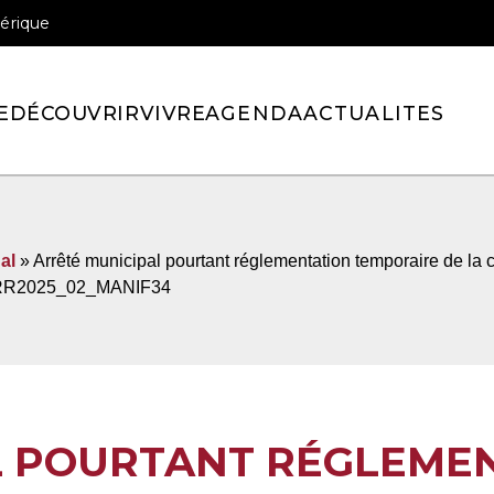
érique
officiel de la ville de Pont-l’Eveque
E
DÉCOUVRIR
VIVRE
AGENDA
ACTUALITES
al
» Arrêté municipal pourtant réglementation temporaire de la c
- ARR2025_02_MANIF34
L POURTANT RÉGLEME