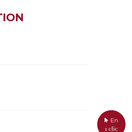
TION
En
1 clic