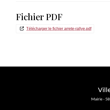
Fichier PDF
Télécharger le fichier arrete-rallye.pdf
Vil
Mairie - 58