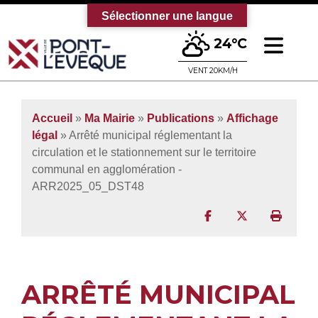
Sélectionner une langue
Ouv
24°C
Bienvenue sur le site officiel de la vi
VENT 20KM/H
Accueil
»
Ma Mairie
»
Publications
»
Affichage
légal
» Arrêté municipal réglementant la
circulation et le stationnement sur le territoire
communal en agglomération -
ARR2025_05_DST48
Partager sur Facebo
Partager sur T
Imprim
ARRÊTÉ MUNICIPAL