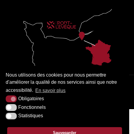
Nous utilisons des cookies pour nous permettre
d'améliorer la qualité de nos services ainsi que notre
PLAN DU SITE
MENTIONS LÉGALES
ACCESSIBILITÉ
accessibilité.
En savoir plus
KREA3
Obligatoires
Fonctionnels
Statistiques
Sauvegarder