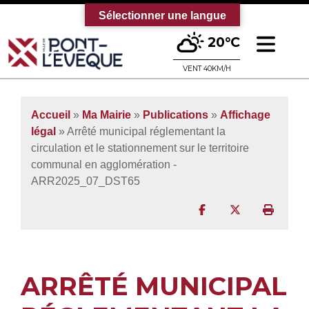
Sélectionner une langue
Ouv
20°C
Bienvenue sur le site officiel de la vi
VENT 40KM/H
Accueil
»
Ma Mairie
»
Publications
»
Affichage
légal
» Arrêté municipal réglementant la
circulation et le stationnement sur le territoire
communal en agglomération -
ARR2025_07_DST65
Partager sur Facebo
Partager sur T
Imprim
ARRÊTÉ MUNICIPAL