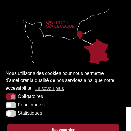
Nous utilisons des cookies pour nous permettre
d'améliorer la qualité de nos services ainsi que notre
PLAN DU SITE
MENTIONS LÉGALES
ACCESSIBILITÉ
accessibilité.
En savoir plus
KREA3
Obligatoires
Fonctionnels
Statistiques
Sauvegarder