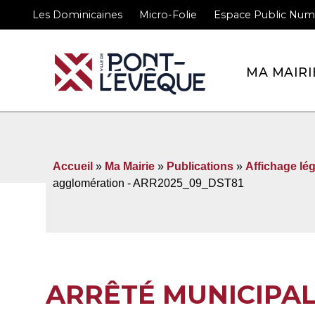
Les Dominicaines
Micro-Folie
Espace Public Num
Bienvenue sur le site 
MA MAIRI
Accueil
»
Ma Mairie
»
Publications
»
Affichage lég
agglomération - ARR2025_09_DST81
ARRÊTÉ MUNICIPA