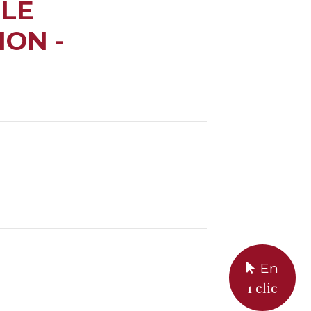
 LE
ON -
En
1 clic