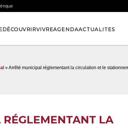
érique
officiel de la ville de Pont-l’Eveque
E
DÉCOUVRIR
VIVRE
AGENDA
ACTUALITES
al
» Arrêté municipal réglementant la circulation et le stationne
L RÉGLEMENTANT LA