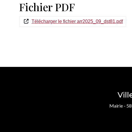
Fichier PDF
Télécharger le fichier arr2025_09_dst81.pdf
Vil
Mairie - 58