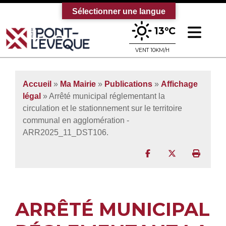
Sélectionner une langue
Ouv
13°C
Bienvenue sur le site officiel de la vi
VENT 10KM/H
Accueil
»
Ma Mairie
»
Publications
»
Affichage
légal
» Arrêté municipal réglementant la
circulation et le stationnement sur le territoire
communal en agglomération -
ARR2025_11_DST106.
Partager sur Facebo
Partager sur T
Imprim
ARRÊTÉ MUNICIPAL