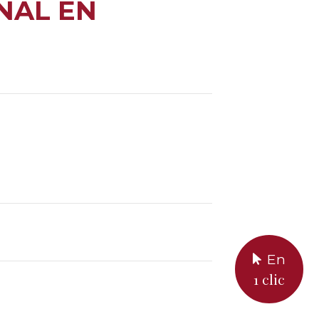
NAL EN
En
1 clic