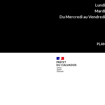
Lund
Mard
Du Mercredi au Vendred
PLAN