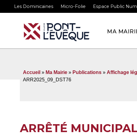
Les Dominicaines
Micro-Folie
Espace Public Num
Bienvenue sur le site 
MA MAIRI
Accueil
»
Ma Mairie
»
Publications
»
Affichage lég
ARR2025_09_DST76
ARRÊTÉ MUNICIPA