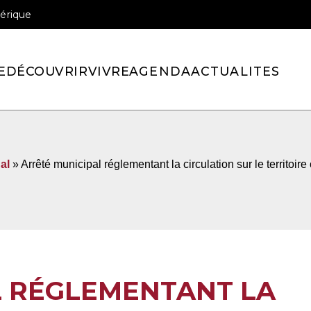
érique
officiel de la ville de Pont-l’Eveque
E
DÉCOUVRIR
VIVRE
AGENDA
ACTUALITES
al
» Arrêté municipal réglementant la circulation sur le territoi
L RÉGLEMENTANT LA