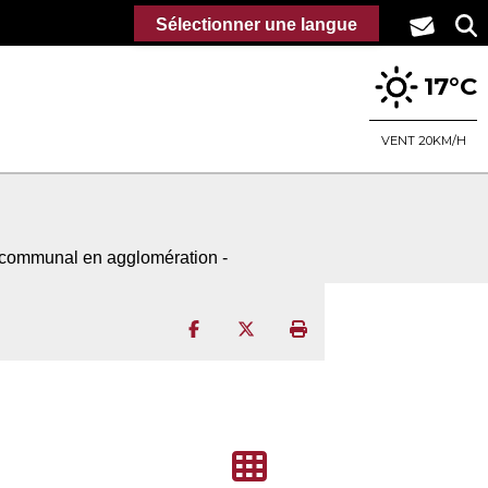
Sélectionner une langue
17°C
VENT 20KM/H
re communal en agglomération -
Partager sur Facebook
Partager sur Twitter
Imprimer la page