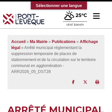
Sélectionner une langue
Ouv
25°C
Bienvenue sur le site officiel de la vi
VENT 30KM/H
Accueil
»
Ma Mairie
»
Publications
»
Affichage
légal
» Arrêté municipal réglementant la
suppression temporaire de places de
stationnement et de la circulation sur le territoire
communal en agglomération -
ARR2026_05_DST28
Partager sur Facebo
Partager sur T
Imprim
ARRÊTÉ MUNICIPAL