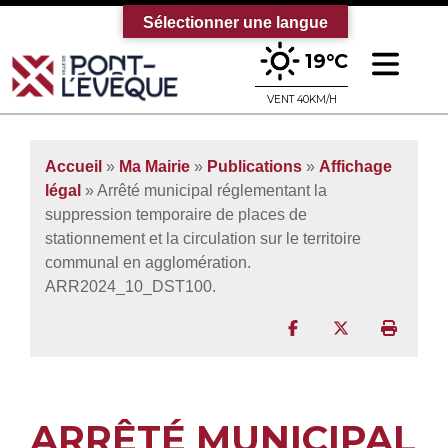
Sélectionner une langue
Ouv
19°C
Bienvenue sur le site officiel de la vi
VENT 40KM/H
Accueil
»
Ma Mairie
»
Publications
»
Affichage
légal
» Arrêté municipal réglementant la
suppression temporaire de places de
stationnement et la circulation sur le territoire
communal en agglomération.
ARR2024_10_DST100.
Partager sur Facebo
Partager sur T
Imprim
ARRÊTÉ MUNICIPAL