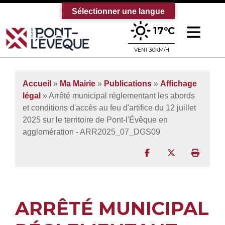
Sélectionner une langue
Ouv
17°C
Bienvenue sur le site officiel de la vi
VENT 30KM/H
Accueil
»
Ma Mairie
»
Publications
»
Affichage
légal
» Arrêté municipal réglementant les abords
et conditions d'accès au feu d'artifice du 12 juillet
2025 sur le territoire de Pont-l'Évêque en
agglomération - ARR2025_07_DGS09
Partager sur Facebo
Partager sur T
Imprim
ARRÊTÉ MUNICIPAL