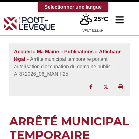
Sélectionner une langue
Ouv
25°C
Bienvenue sur le site officiel de la vi
VENT 10KM/H
Accueil
»
Ma Mairie
»
Publications
»
Affichage
légal
» Arrêté municipal temporaire portant
autorisation d'occupation du domaine public -
ARR2026_06_MANIF25
Partager sur Facebo
Partager sur T
Imprim
ARRÊTÉ MUNICIPAL
TEMPORAIRE