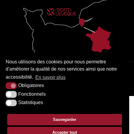
Nous utilisons des cookies pour nous permettre
d'améliorer la qualité de nos services ainsi que notre
PLAN DU SITE
MENTIONS LÉGALES
ACCESSIBILITÉ
accessibilité.
En savoir plus
KREA3
Obligatoires
Fonctionnels
Statistiques
Sauvegarder
Accepter tout