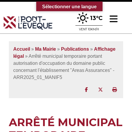
Sélectionner une langue
Ouv
13°C
Bienvenue sur le site officiel de la vi
VENT 10KM/H
Accueil
»
Ma Mairie
»
Publications
»
Affichage
légal
» Arrêté municipal temporaire portant
autorisation d'occupation du domaine public
concernant l'établissement "Areas Assurances" -
ARR2025_01_MANIF5
Partager sur Facebo
Partager sur T
Imprim
ARRÊTÉ MUNICIPAL