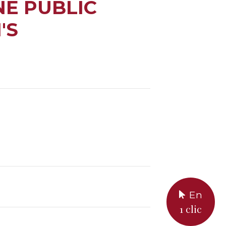
NE PUBLIC
'S
En
1 clic