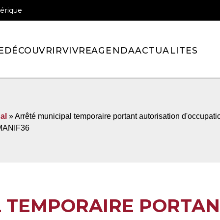
érique
officiel de la ville de Pont-l’Eveque
E
DÉCOUVRIR
VIVRE
AGENDA
ACTUALITES
al
» Arrêté municipal temporaire portant autorisation d'occupat
_MANIF36
L TEMPORAIRE PORTAN