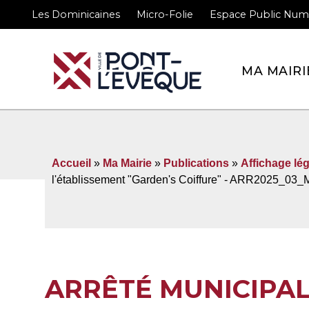
Les Dominicaines
Micro-Folie
Espace Public Num
Bienvenue sur le site 
MA MAIRI
Accueil
»
Ma Mairie
»
Publications
»
Affichage lég
l'établissement "Garden's Coiffure" - ARR2025_03
ARRÊTÉ MUNICIPA