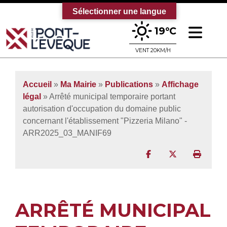
Sélectionner une langue
Ouv
19°C
Bienvenue sur le site officiel de la vi
VENT 20KM/H
Accueil
»
Ma Mairie
»
Publications
»
Affichage
légal
» Arrêté municipal temporaire portant
autorisation d'occupation du domaine public
concernant l'établissement "Pizzeria Milano" -
ARR2025_03_MANIF69
Partager sur Facebo
Partager sur T
Imprim
ARRÊTÉ MUNICIPAL