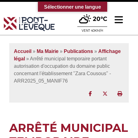
Sélectionner une langue
Ouv
20°C
Bienvenue sur le site officiel de la vi
VENT 40KM/H
Accueil
»
Ma Mairie
»
Publications
»
Affichage
légal
» Arrêté municipal temporaire portant
autorisation d'occupation du domaine public
concernant l'établissement "Zara Cousous" -
ARR2025_05_MANIF76
Partager sur Facebo
Partager sur T
Imprim
ARRÊTÉ MUNICIPAL