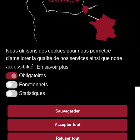
Nous utilisons des cookies pour nous permettre
d'améliorer la qualité de nos services ainsi que notre
PLAN DU SITE
MENTIONS LÉGALES
ACCESSIBILITÉ
accessibilité.
En savoir plus
KREA3
Obligatoires
Fonctionnels
Statistiques
Sauvegarder
Accepter tout
Refuser tout