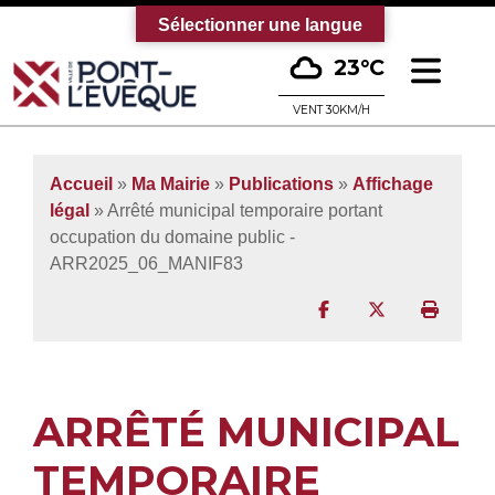
Sélectionner une langue
Ouv
23°C
Bienvenue sur le site officiel de la vi
VENT 30KM/H
Accueil
»
Ma Mairie
»
Publications
»
Affichage
légal
» Arrêté municipal temporaire portant
occupation du domaine public -
ARR2025_06_MANIF83
Partager sur Facebo
Partager sur T
Imprim
ARRÊTÉ MUNICIPAL
TEMPORAIRE