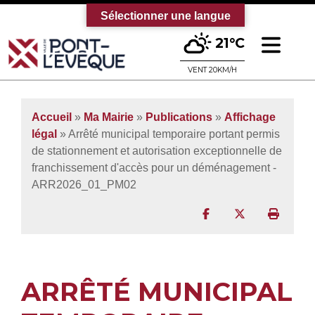
Sélectionner une langue
Ouv
21°C
Bienvenue sur le site officiel de la vi
VENT 20KM/H
Accueil
»
Ma Mairie
»
Publications
»
Affichage
légal
» Arrêté municipal temporaire portant permis
de stationnement et autorisation exceptionnelle de
franchissement d'accès pour un déménagement -
ARR2026_01_PM02
Partager sur Facebo
Partager sur T
Imprim
ARRÊTÉ MUNICIPAL