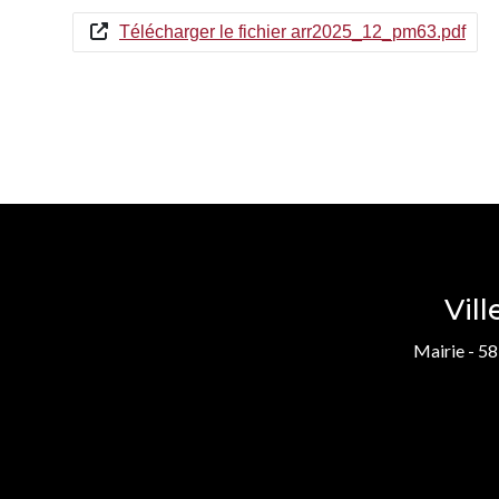
Télécharger le fichier arr2025_12_pm63.pdf
Vil
Mairie - 58