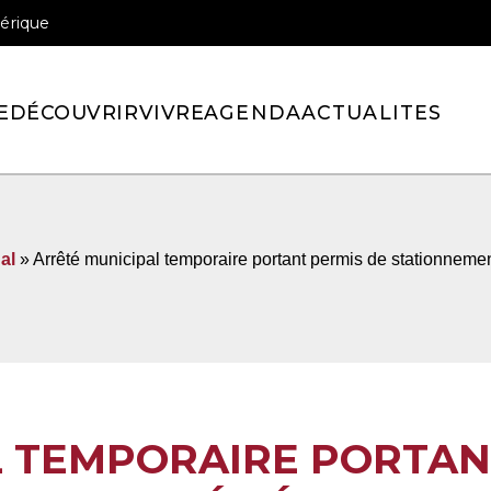
érique
officiel de la ville de Pont-l’Eveque
E
DÉCOUVRIR
VIVRE
AGENDA
ACTUALITES
al
» Arrêté municipal temporaire portant permis de stationnem
L TEMPORAIRE PORTAN