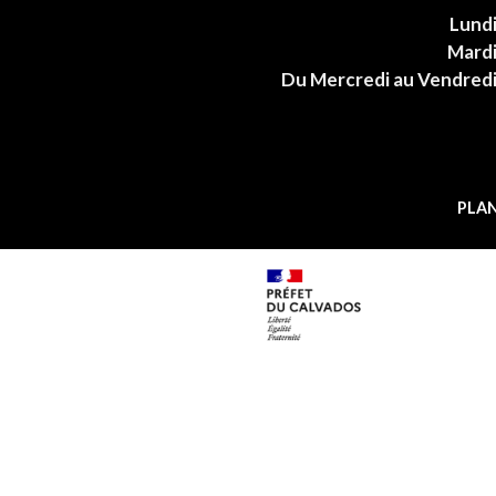
Lund
Mard
Du Mercredi au Vendred
PLAN