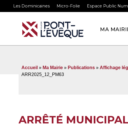
Les Dominicaines
Micro-Folie
Espace Public Num
Bienvenue sur le site 
MA MAIRI
Accueil
»
Ma Mairie
»
Publications
»
Affichage lég
ARR2025_12_PM63
ARRÊTÉ MUNICIPA