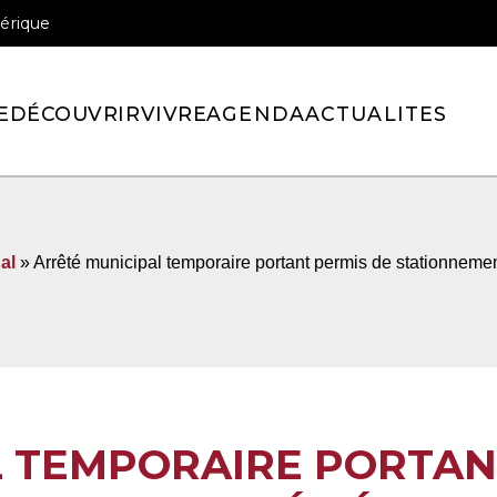
érique
officiel de la ville de Pont-l’Eveque
E
DÉCOUVRIR
VIVRE
AGENDA
ACTUALITES
al
» Arrêté municipal temporaire portant permis de stationnem
L TEMPORAIRE PORTAN