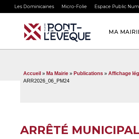
Les Dominicaines
Micro-Folie
Espace Public Num
Bienvenue sur le site 
MA MAIRI
Accueil
»
Ma Mairie
»
Publications
»
Affichage lég
ARR2026_06_PM24
ARRÊTÉ MUNICIPA