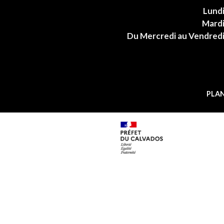
Lund
Mard
Du Mercredi au Vendred
PLAN