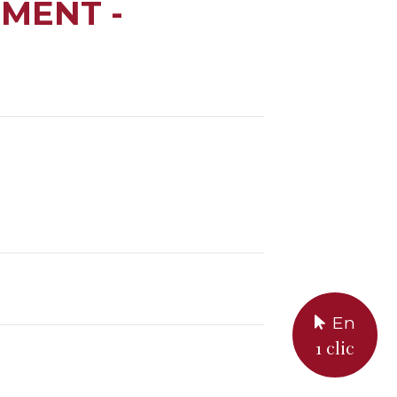
MENT -
En
1 clic