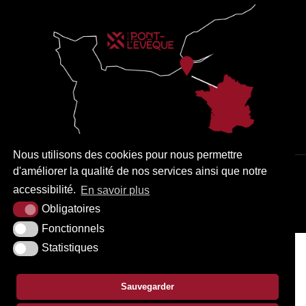
Nous utilisons des cookies pour nous permettre
d'améliorer la qualité de nos services ainsi que notre
PLAN DU SITE
MENTIONS LÉGALES
ACCESSIBILITÉ
accessibilité.
En savoir plus
KREA3
Obligatoires
Fonctionnels
Statistiques
Sauvegarder