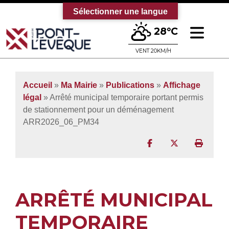
Sélectionner une langue
Ouv
28°C
Bienvenue sur le site officiel de la vi
VENT 20KM/H
Accueil
»
Ma Mairie
»
Publications
»
Affichage
légal
» Arrêté municipal temporaire portant permis
de stationnement pour un déménagement
ARR2026_06_PM34
Partager sur Facebo
Partager sur T
Imprim
ARRÊTÉ MUNICIPAL
TEMPORAIRE