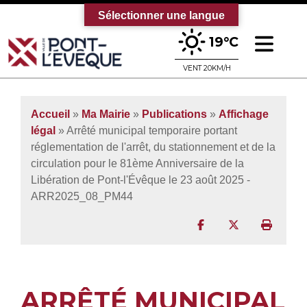
Sélectionner une langue
Ouv
19°C
Bienvenue sur le site officiel de la vi
VENT 20KM/H
Accueil
»
Ma Mairie
»
Publications
»
Affichage
légal
» Arrêté municipal temporaire portant
réglementation de l'arrêt, du stationnement et de la
circulation pour le 81ème Anniversaire de la
Libération de Pont-l'Évêque le 23 août 2025 -
ARR2025_08_PM44
Partager sur Facebo
Partager sur T
Imprim
ARRÊTÉ MUNICIPAL