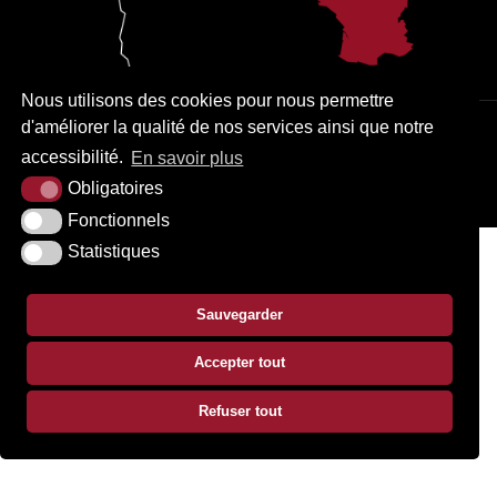
Nous utilisons des cookies pour nous permettre
d'améliorer la qualité de nos services ainsi que notre
PLAN DU SITE
MENTIONS LÉGALES
ACCESSIBILITÉ
accessibilité.
En savoir plus
KREA3
Obligatoires
Fonctionnels
Statistiques
Sauvegarder
Accepter tout
Refuser tout