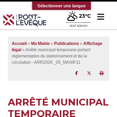
Sélectionner une langue
Ouv
23°C
Bienvenue sur le site officiel de la vi
VENT 30KM/H
Accueil
»
Ma Mairie
»
Publications
»
Affichage
légal
» Arrêté municipal temporaire portant
réglementation du stationnement et de la
circulation - ARR2026 _05_MANIF11
Partager sur Facebo
Partager sur T
Imprim
ARRÊTÉ MUNICIPAL
TEMPORAIRE