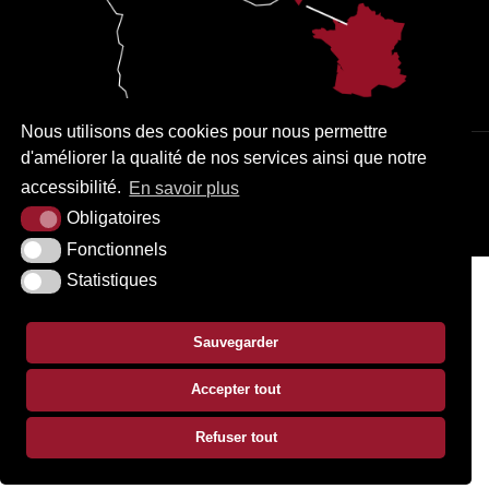
Nous utilisons des cookies pour nous permettre
d'améliorer la qualité de nos services ainsi que notre
PLAN DU SITE
MENTIONS LÉGALES
ACCESSIBILITÉ
accessibilité.
En savoir plus
KREA3
Obligatoires
Fonctionnels
Statistiques
Sauvegarder
Accepter tout
Refuser tout