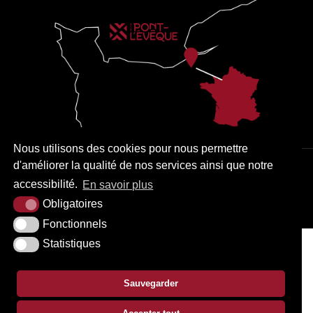
Nous utilisons des cookies pour nous permettre
d'améliorer la qualité de nos services ainsi que notre
PLAN DU SITE
MENTIONS LÉGALES
ACCESSIBILITÉ
accessibilité.
En savoir plus
KREA3
Obligatoires
Fonctionnels
Statistiques
Sauvegarder