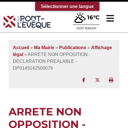
Sélectionner une langue
Ouv
16°C
Bienvenue sur le site officiel de la vi
VENT 30KM/H
Accueil
»
Ma Mairie
»
Publications
»
Affichage
légal
» ARRETE NON OPPOSITION -
DECLARATION PREALABLE -
DP0145142500079
Partager sur Facebo
Partager sur T
Imprim
ARRETE NON
OPPOSITION -