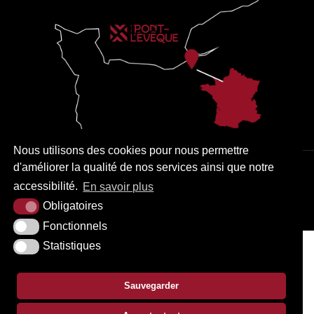
Nous utilisons des cookies pour nous permettre
d'améliorer la qualité de nos services ainsi que notre
PLAN DU SITE
MENTIONS LÉGALES
ACCESSIBILITÉ
accessibilité.
En savoir plus
KREA3
Obligatoires
Fonctionnels
Statistiques
Sauvegarder