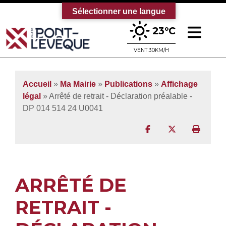
Sélectionner une langue
Ouv
23°C
Bienvenue sur le site officiel de la vi
VENT 30KM/H
Accueil
»
Ma Mairie
»
Publications
»
Affichage
légal
» Arrêté de retrait - Déclaration préalable -
DP 014 514 24 U0041
Partager sur Facebo
Partager sur T
Imprim
ARRÊTÉ DE
RETRAIT -