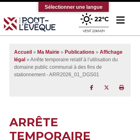
Sélectionner une langue
Ouv
22°C
Bienvenue sur le site officiel de la vi
VENT 20KM/H
Accueil
»
Ma Mairie
»
Publications
»
Affichage
légal
» Arrête temporaire relatif à l'utilisation du
domaine public communal à des fins de
stationnement - ARR2026_01_DGS01
Partager sur Facebo
Partager sur T
Imprim
ARRÊTE
TEMPORAIRE