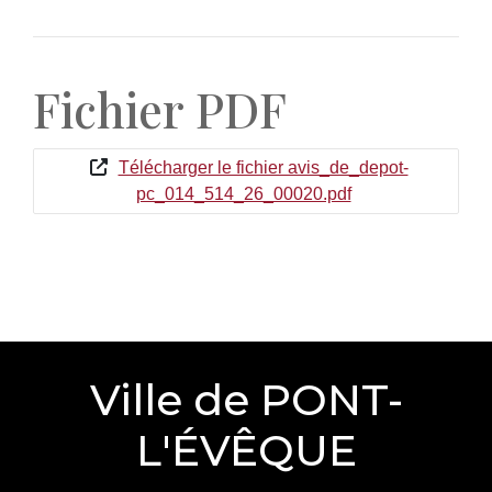
Fichier PDF
Télécharger le fichier avis_de_depot-
pc_014_514_26_00020.pdf
Ville de PONT-
L'ÉVÊQUE