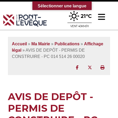
Sélectionner une langue
Ouv
21°C
Bienvenue sur le site officiel de la vi
VENT 40KM/H
Accueil
»
Ma Mairie
»
Publications
»
Affichage
légal
» AVIS DE DEPÔT - PERMIS DE
CONSTRUIRE - PC 014 514 26 00020
Partager sur Facebo
Partager sur T
Imprim
AVIS DE DEPÔT -
PERMIS DE