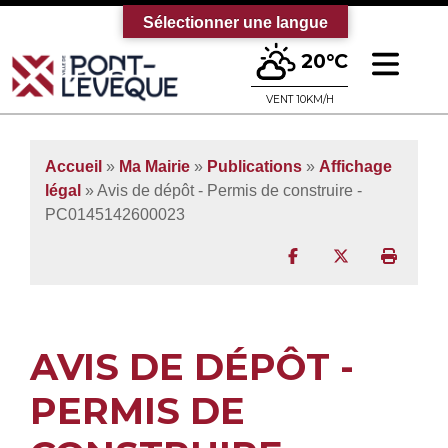
Sélectionner une langue
Ouv
20°C
Bienvenue sur le site officiel de la vi
VENT 10KM/H
Accueil
»
Ma Mairie
»
Publications
»
Affichage
légal
» Avis de dépôt - Permis de construire -
PC0145142600023
Partager sur Facebo
Partager sur T
Imprim
AVIS DE DÉPÔT -
PERMIS DE