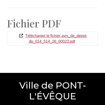
Fichier PDF
Télécharger le fichier avis_de_depot-
dp_014_514_26_00023.pdf
Ville de PONT-
L'ÉVÊQUE