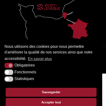
Nous utilisons des cookies pour nous permettre
d'améliorer la qualité de nos services ainsi que notre
PLAN DU SITE
MENTIONS LÉGALES
ACCESSIBILITÉ
accessibilité.
En savoir plus
KREA3
Obligatoires
Fonctionnels
Statistiques
Sauvegarder
Accepter tout