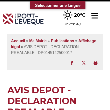
Sélectionner une langue
Ouv
20°C
Bienvenue sur le site officiel de la vi
VENT 30KM/H
Accueil
»
Ma Mairie
»
Publications
»
Affichage
légal
» AVIS DEPOT - DECLARATION
PREALABLE - DP0145142500017
Partager sur Facebo
Partager sur T
Imprim
AVIS DEPOT -
DECLARATION