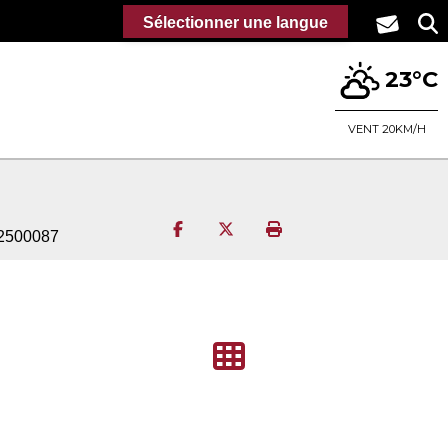
Sélectionner une langue
23°C
VENT 20KM/H
Partager sur Facebook
Partager sur Twitter
Imprimer la page
2500087