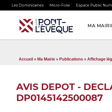
Les Dominicaines
Micro-Folie
Espace Public Num
Bienvenue sur le site 
MA MAIRI
Accueil
»
Ma Mairie
»
Publications
»
Affichage lég
AVIS DEPOT - DEC
DP0145142500087