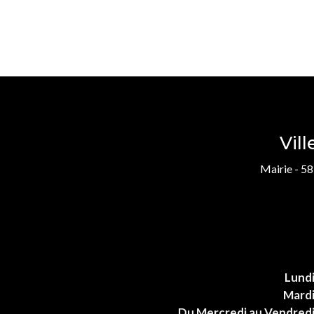
Vil
Mairie - 58
Lund
Mard
Du Mercredi au Vendred