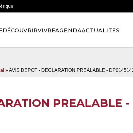
érique
officiel de la ville de Pont-l’Eveque
E
DÉCOUVRIR
VIVRE
AGENDA
ACTUALITES
al
» AVIS DEPOT - DECLARATION PREALABLE - DP014514
LARATION PREALABLE -