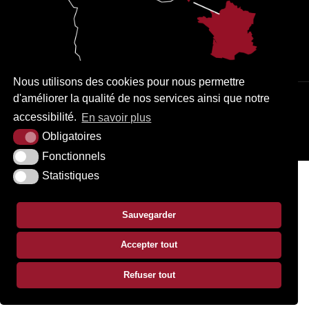
Nous utilisons des cookies pour nous permettre
d'améliorer la qualité de nos services ainsi que notre
PLAN DU SITE
MENTIONS LÉGALES
ACCESSIBILITÉ
accessibilité.
En savoir plus
KREA3
Obligatoires
Fonctionnels
Statistiques
Sauvegarder
Accepter tout
Refuser tout