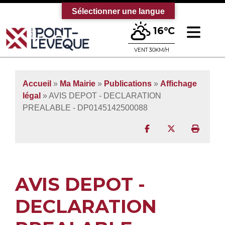
Sélectionner une langue
Ouv
16°C
Bienvenue sur le site officiel de la vi
VENT 30KM/H
Accueil
»
Ma Mairie
»
Publications
»
Affichage
légal
» AVIS DEPOT - DECLARATION
PREALABLE - DP0145142500088
Partager sur Facebo
Partager sur T
Imprim
AVIS DEPOT -
DECLARATION