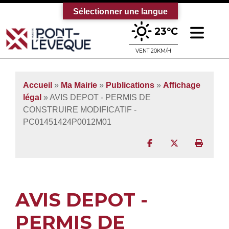
Sélectionner une langue
Ouv
23°C
Bienvenue sur le site officiel de la vi
VENT 20KM/H
Accueil
»
Ma Mairie
»
Publications
»
Affichage
légal
» AVIS DEPOT - PERMIS DE
CONSTRUIRE MODIFICATIF -
PC01451424P0012M01
Partager sur Facebo
Partager sur T
Imprim
AVIS DEPOT -
PERMIS DE