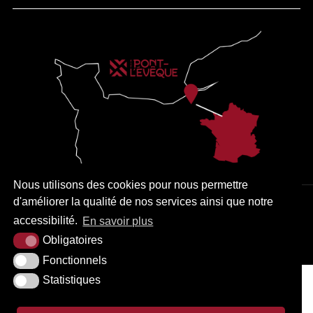
Nous utilisons des cookies pour nous permettre
d'améliorer la qualité de nos services ainsi que notre
PLAN DU SITE
MENTIONS LÉGALES
ACCESSIBILITÉ
accessibilité.
En savoir plus
KREA3
Obligatoires
Fonctionnels
Statistiques