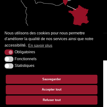
Nous utilisons des cookies pour nous permettre
d'améliorer la qualité de nos services ainsi que notre
PLAN DU SITE
MENTIONS LÉGALES
ACCESSIBILITÉ
accessibilité.
En savoir plus
KREA3
Obligatoires
Fonctionnels
Statistiques
Sauvegarder
Accepter tout
Refuser tout