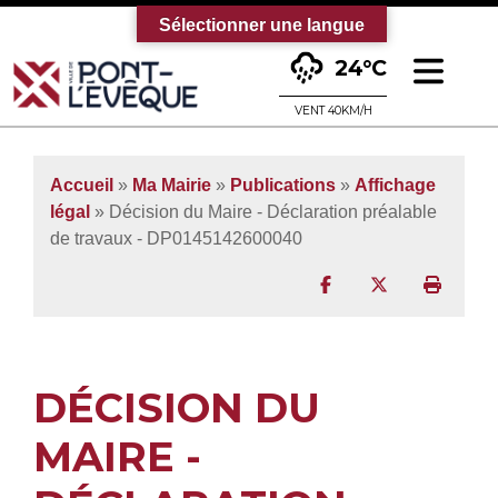
Sélectionner une langue
Ouv
24°C
Bienvenue sur le site officiel de la vi
VENT 40KM/H
Accueil
»
Ma Mairie
»
Publications
»
Affichage
légal
» Décision du Maire - Déclaration préalable
de travaux - DP0145142600040
Partager sur Facebo
Partager sur T
Imprim
DÉCISION DU
MAIRE -