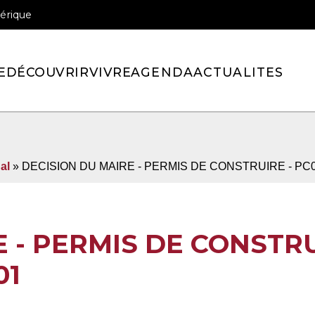
érique
officiel de la ville de Pont-l’Eveque
E
DÉCOUVRIR
VIVRE
AGENDA
ACTUALITES
al
» DECISION DU MAIRE - PERMIS DE CONSTRUIRE - PC
 - PERMIS DE CONSTRU
01