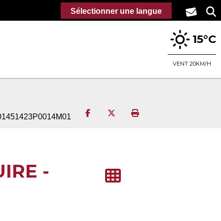
Sélectionner une langue
15°C
VENT 20KM/H
Partager sur Facebook
Partager sur Twitter
Imprimer la page
01451423P0014M01
IRE -