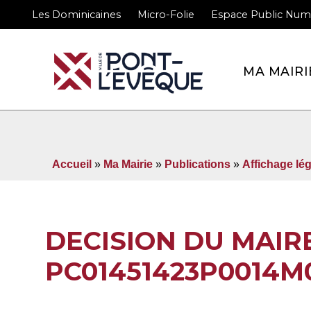
Les Dominicaines
Micro-Folie
Espace Public Num
Bienvenue sur le site 
MA MAIRI
Accueil
»
Ma Mairie
»
Publications
»
Affichage lég
DECISION DU MAIRE
PC01451423P0014M