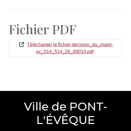
Fichier PDF
Télécharger le fichier decision_du_maire-
pc_014_514_26_00010.pdf
Ville de PONT-
L'ÉVÊQUE