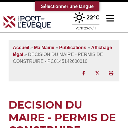
Sélectionner une langue
Ouv
22°C
Bienvenue sur le site officiel de la vi
VENT 20KM/H
Accueil
»
Ma Mairie
»
Publications
»
Affichage
légal
» DECISION DU MAIRE - PERMIS DE
CONSTRUIRE - PC0145142600010
Partager sur Facebo
Partager sur T
Imprim
DECISION DU
MAIRE - PERMIS DE