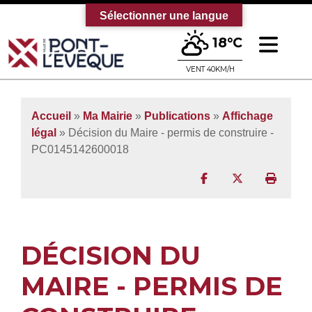
Sélectionner une langue
Ouv
18°C
Bienvenue sur le site officiel de la vi
VENT 40KM/H
Accueil
»
Ma Mairie
»
Publications
»
Affichage
légal
» Décision du Maire - permis de construire -
PC0145142600018
Partager sur Facebo
Partager sur T
Imprim
DÉCISION DU
MAIRE - PERMIS DE