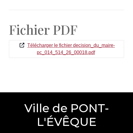
Fichier PDF
Télécharger le fichier decision_du_maire-
pc_014_514_26_00018.pdf
Ville de PONT-
L'ÉVÊQUE