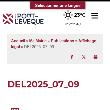
Sélectionner une langue
Ouv
23°C
Bienvenue sur le site officiel de la vi
VENT 20KM/H
Accueil
»
Ma Mairie
»
Publications
»
Affichage
légal
» DEL2025_07_09
Partager sur Facebo
Partager sur T
Imprim
DEL2025_07_09