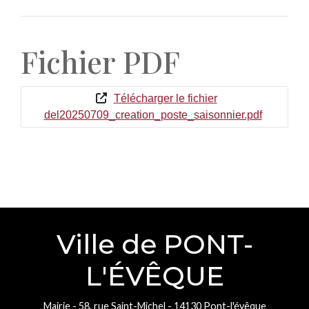
Fichier PDF
Télécharger le fichier
del20250709_creation_poste_saisonnier.pdf
Ville de PONT-
L'ÉVÊQUE
Mairie - 58, rue Saint-Michel - 14130 Pont-l'évêque