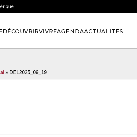
érique
officiel de la ville de Pont-l’Eveque
E
DÉCOUVRIR
VIVRE
AGENDA
ACTUALITES
al
» DEL2025_09_19