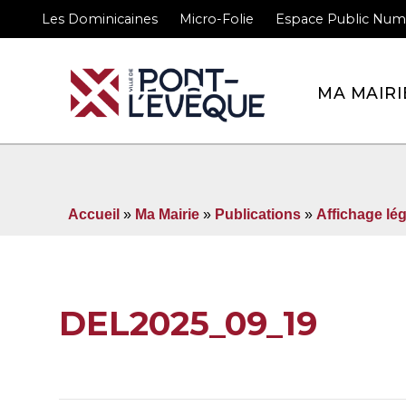
Les Dominicaines
Micro-Folie
Espace Public Num
Bienvenue sur le site 
MA MAIRI
Accueil
»
Ma Mairie
»
Publications
»
Affichage lég
DEL2025_09_19