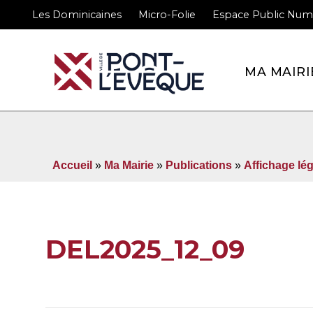
Les Dominicaines
Micro-Folie
Espace Public Num
Bienvenue sur le site 
MA MAIRI
Accueil
»
Ma Mairie
»
Publications
»
Affichage lég
DEL2025_12_09