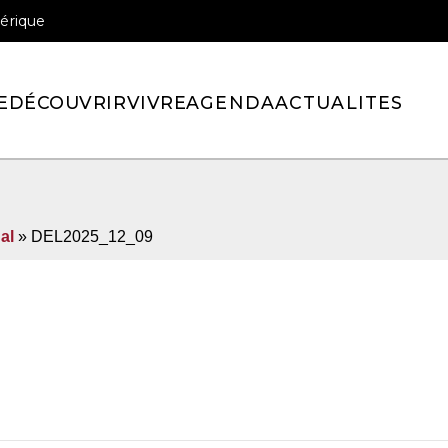
érique
officiel de la ville de Pont-l’Eveque
E
DÉCOUVRIR
VIVRE
AGENDA
ACTUALITES
al
» DEL2025_12_09