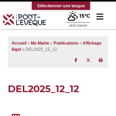
Sélectionner une langue
Ouv
15°C
Bienvenue sur le site officiel de la vi
VENT 20KM/H
Accueil
»
Ma Mairie
»
Publications
»
Affichage
légal
» DEL2025_12_12
Partager sur Facebo
Partager sur T
Imprim
DEL2025_12_12