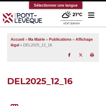
Sélectionner une langue
Ouv
21°C
Bienvenue sur le site officiel de la vi
VENT 30KM/H
Accueil
»
Ma Mairie
»
Publications
»
Affichage
légal
» DEL2025_12_16
Partager sur Facebo
Partager sur T
Imprim
DEL2025_12_16