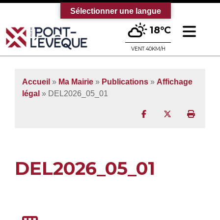
Sélectionner une langue
Ouv
18°C
Bienvenue sur le site officiel de la vi
VENT 40KM/H
Accueil
»
Ma Mairie
»
Publications
»
Affichage
légal
» DEL2026_05_01
Partager sur Facebo
Partager sur T
Imprim
DEL2026_05_01