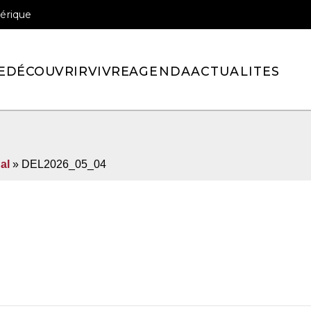
érique
officiel de la ville de Pont-l’Eveque
E
DÉCOUVRIR
VIVRE
AGENDA
ACTUALITES
al
» DEL2026_05_04