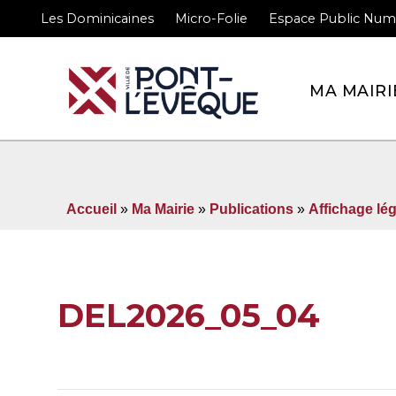
Les Dominicaines
Micro-Folie
Espace Public Num
Bienvenue sur le site 
MA MAIRI
Accueil
»
Ma Mairie
»
Publications
»
Affichage lég
DEL2026_05_04