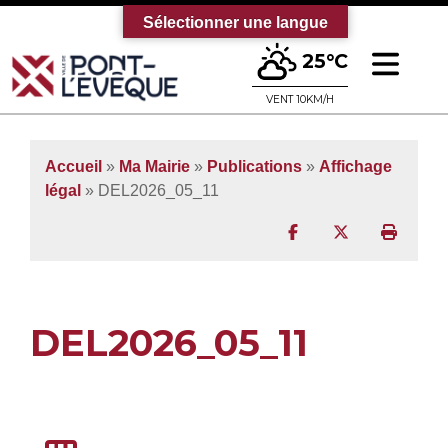
Sélectionner une langue
Ouv
25°C
Bienvenue sur le site officiel de la vi
VENT 10KM/H
Accueil
»
Ma Mairie
»
Publications
»
Affichage
légal
» DEL2026_05_11
Partager sur Facebo
Partager sur T
Imprim
DEL2026_05_11