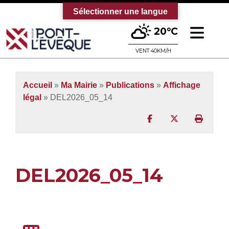
Sélectionner une langue
Ouv
20°C
Bienvenue sur le site officiel de la vi
VENT 40KM/H
Accueil
»
Ma Mairie
»
Publications
»
Affichage
légal
» DEL2026_05_14
Partager sur Facebo
Partager sur T
Imprim
DEL2026_05_14