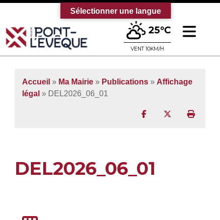
Sélectionner une langue
Ouv
25°C
Bienvenue sur le site officiel de la vi
VENT 10KM/H
Accueil
»
Ma Mairie
»
Publications
»
Affichage
légal
» DEL2026_06_01
Partager sur Facebo
Partager sur T
Imprim
DEL2026_06_01