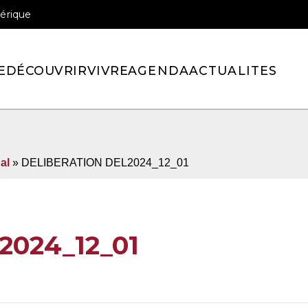
érique
officiel de la ville de Pont-l’Eveque
E
DÉCOUVRIR
VIVRE
AGENDA
ACTUALITES
al
» DELIBERATION DEL2024_12_01
024_12_01