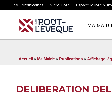
Les Dominicaines
Micro-Folie
Espace Public Num
Bienvenue sur le site 
MA MAIRI
Accueil
»
Ma Mairie
»
Publications
»
Affichage lég
DELIBERATION DEL2